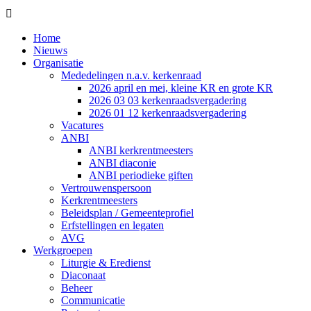

Home
Nieuws
Organisatie
Mededelingen n.a.v. kerkenraad
2026 april en mei, kleine KR en grote KR
2026 03 03 kerkenraadsvergadering
2026 01 12 kerkenraadsvergadering
Vacatures
ANBI
ANBI kerkrentmeesters
ANBI diaconie
ANBI periodieke giften
Vertrouwenspersoon
Kerkrentmeesters
Beleidsplan / Gemeenteprofiel
Erfstellingen en legaten
AVG
Werkgroepen
Liturgie & Eredienst
Diaconaat
Beheer
Communicatie