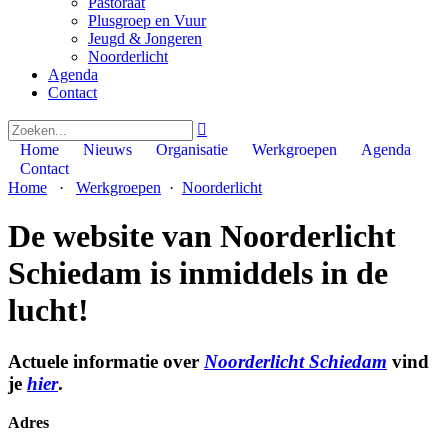
Pastoraat
Plusgroep en Vuur
Jeugd & Jongeren
Noorderlicht
Agenda
Contact

Home
Nieuws
Organisatie
Werkgroepen
Agenda
Contact
Home
·
Werkgroepen
·
Noorderlicht
De website van Noorderlicht
Schiedam is inmiddels in de
lucht!
Actuele informatie over
Noorderlicht Schiedam
vind
je
hier
.
Adres