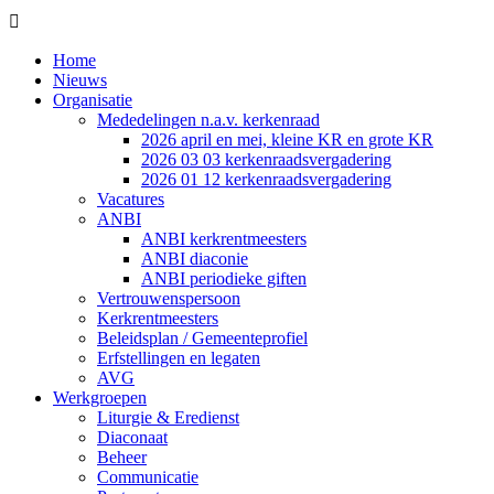

Home
Nieuws
Organisatie
Mededelingen n.a.v. kerkenraad
2026 april en mei, kleine KR en grote KR
2026 03 03 kerkenraadsvergadering
2026 01 12 kerkenraadsvergadering
Vacatures
ANBI
ANBI kerkrentmeesters
ANBI diaconie
ANBI periodieke giften
Vertrouwenspersoon
Kerkrentmeesters
Beleidsplan / Gemeenteprofiel
Erfstellingen en legaten
AVG
Werkgroepen
Liturgie & Eredienst
Diaconaat
Beheer
Communicatie