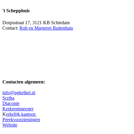
't Schepphuis
Dorpsstraat 17, 3121 KB Schiedam
Contact:
Rob en Margreet Buitenhuis
Contacten algemeen:
info@pgkethel.nl
Scriba
Diaconie
Kerkrentmeester
K
erkelijk kantoor
Preekvoorzieningen
Website