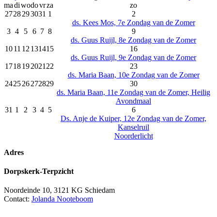
ma
di
wo
do
vr
za
zo
27
28
29
30
31
1
2
ds. Kees Mos, 7e Zondag van de Zomer
3
4
5
6
7
8
9
ds. Guus Ruijl, 8e Zondag van de Zomer
10
11
12
13
14
15
16
ds. Guus Ruijl, 9e Zondag van de Zomer
17
18
19
20
21
22
23
ds. Maria Baan, 10e Zondag van de Zomer
24
25
26
27
28
29
30
ds. Maria Baan, 11e Zondag van de Zomer, Heilig
Avondmaal
31
1
2
3
4
5
6
Ds. Anje de Kuiper, 12e Zondag van de Zomer,
Kanselruil
Noorderlicht
Adres
Dorpskerk-Terpzicht
Noordeinde 10, 3121 KG Schiedam
Contact:
Jolanda Nooteboom