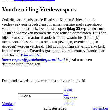
Voorbereiding Vredesvespers
Ook dit jaar organiseert de Raad van Kerken Schiedam in de
vredesweek een gebedsdienst in samenwerking met vespergroep
van de Liduinabasiliek. De dienst is op
vrijdag 25 september om
17.00
en we zoeken mensen die mee willen voorbereiden. Er is één
bijeenkomst van maximaal anderhalf uur, waarin het (landelijk)
thema wordt besproken en de taken (lezingen, overdenking en
gebeden) worden verdeeld. Het zou mooi zijn als vanuit elke kerk
iemand mee doet.
Reacties
graag nog voor de zomervakantie naar
coördinator
Wim van der
Steen vespers@goedeherderparochie.nl
Hij zal u met een
datumprikker uitnodigen.
De agenda wordt ongeveer een maand vooruit gevuld.
Open
the
calendar
popup.
Vandaag
juli
augustus 2026
september