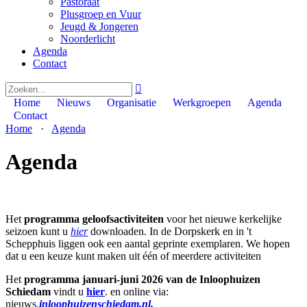
Pastoraat
Plusgroep en Vuur
Jeugd & Jongeren
Noorderlicht
Agenda
Contact

Home
Nieuws
Organisatie
Werkgroepen
Agenda
Contact
Home
·
Agenda
Agenda
Het
programma geloofsactiviteiten
voor het nieuwe kerkelijke
seizoen kunt u
hier
downloaden. In de Dorpskerk en in 't
Schepphuis liggen ook een aantal geprinte exemplaren. We hopen
dat u een keuze kunt maken uit één of meerdere activiteiten
Het
programma januari-juni 2026 van de Inloophuizen
Schiedam
vindt u
hier
. en online via:
nieuws.
inloophuizenschiedam.nl.