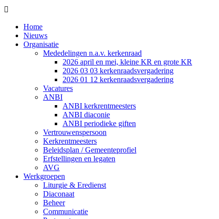

Home
Nieuws
Organisatie
Mededelingen n.a.v. kerkenraad
2026 april en mei, kleine KR en grote KR
2026 03 03 kerkenraadsvergadering
2026 01 12 kerkenraadsvergadering
Vacatures
ANBI
ANBI kerkrentmeesters
ANBI diaconie
ANBI periodieke giften
Vertrouwenspersoon
Kerkrentmeesters
Beleidsplan / Gemeenteprofiel
Erfstellingen en legaten
AVG
Werkgroepen
Liturgie & Eredienst
Diaconaat
Beheer
Communicatie